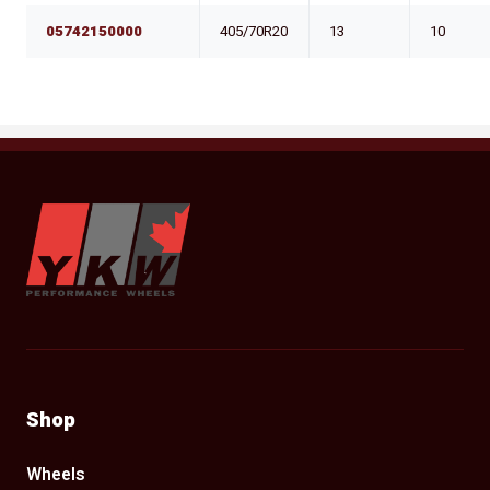
05742150000
405/70R20
13
10
YKW Wheels
Shop
Wheels