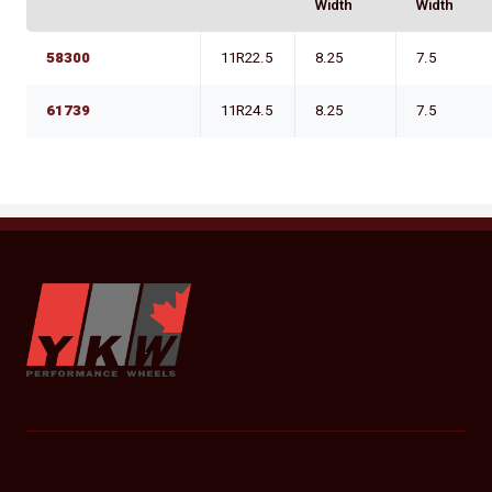
Width
Width
58300
11R22.5
8.25
7.5
61739
11R24.5
8.25
7.5
YKW Wheels