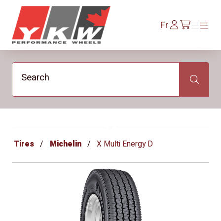
YKW Wheels
Se
Fr
Menu
Menu
/fr/cart
connecter
Search
Search
Tires
Michelin
X Multi Energy D