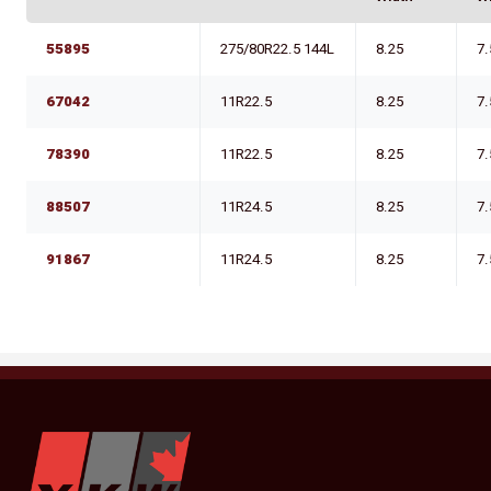
55895
275/80R22.5 144L
8.25
7.
67042
11R22.5
8.25
7.
78390
11R22.5
8.25
7.
88507
11R24.5
8.25
7.
91867
11R24.5
8.25
7.
YKW Wheels