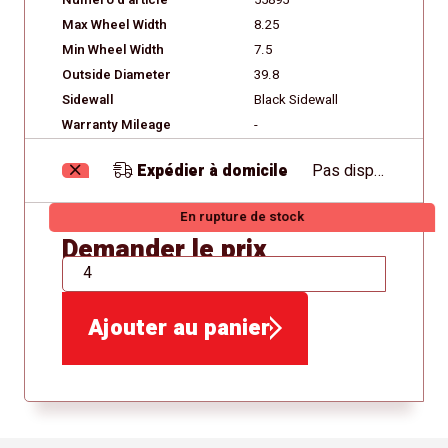
Numéro d'article
55895
Max Wheel Width
8.25
Min Wheel Width
7.5
Outside Diameter
39.8
Sidewall
Black Sidewall
Warranty Mileage
-
Expédier à domicile
Pas disponible
En rupture de stock
Demander le prix
QTÉ
Ajouter au panier