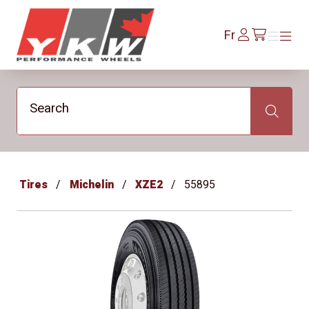
YKW Wheels
Se
Fr
Menu
Menu
/fr/cart
connecter
Search
Search
Tires
Michelin
XZE2
55895