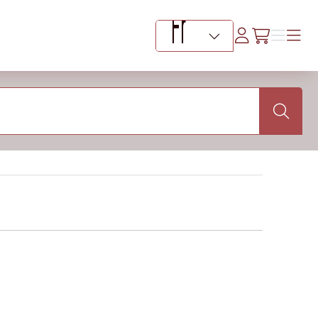
Se
Menu
Menu
/fr/cart
connecter
Sélecteur de langue
Search