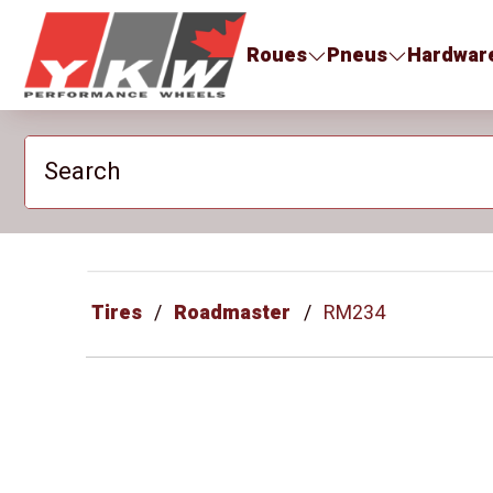
YKW Wheels
Roues
Pneus
Hardwar
Search
Tires
Roadmaster
RM234