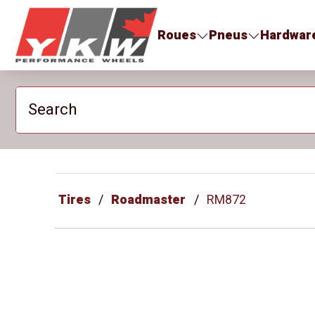
YKW Wheels
Roues
Pneus
Hardwar
Search
Tires
Roadmaster
RM872