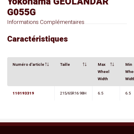
Yokohama GEOLANDAR
G055G
Informations Complémentaires
Caractéristiques
Numéro d'article
Taille
Max
Min
Wheel
Whe
Width
Widt
110193319
215/65R16 98H
6.5
6.5