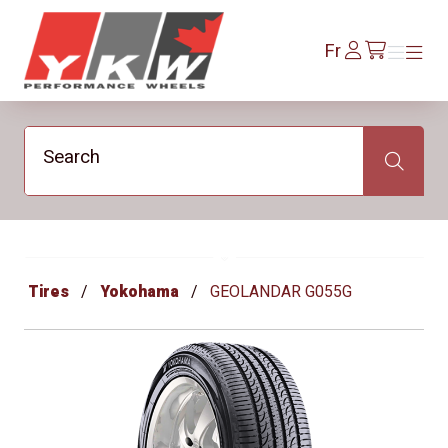
YKW Wheels
Se
Fr
Menu
Menu
/fr/cart
connecter
Search
Search
Tires
Yokohama
GEOLANDAR G055G